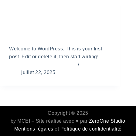
Uncategorized
Hello world!
Welcome to WordPress. This is your first
post. Edit or delete it, then start writing!
armndmty1@gmail.com
juillet 22, 2025
Copyright © 2025
Dépannage
Intervention
by MCEI – Site réalisé avec ♥ par
ZeroOne Studio
urgence
programmée
Mentions légales
et
Politique de confidentialité